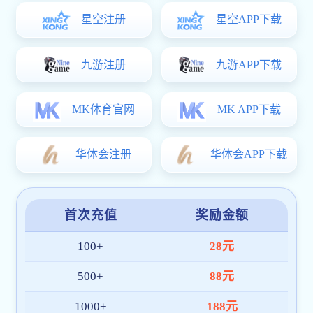
双探花携手第九次季后赛之旅
马祖拉感慨队友共度风雨岁月
2026-06-05 16:16
54 次阅读
首页
/
体育报道
在篮球的世界里，季后赛是一年中最激动人心的时
刻。而对于“双探花”马祖拉与他的队友们来说，第九
次季后赛之旅不仅仅是一次竞技的挑战，更是对他们
过去共同奋斗历程的深刻反思。经历了无数风雨，他
们在这个过程中建立了深厚的友谊和信任。本文将从
四个方面详细探讨双探花携手第九次季后赛之旅的意
义，包括团队合作的重要性、个人成长与蜕变、拼搏
精神与意志力以及未来展望与期待。通过这些方面，