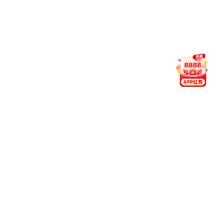
随着第九次季后赛之旅渐渐深入，每个人心中都充满
了期待。虽然面临着不确定性，但双探花及其队友们
仍然坚信，只要齐心协力，就能够克服所有困难，实
现更大的目标。在这个过程中，他们也逐渐意识到，
即便最终结果未必如愿，但奋斗本身就是成功的一部
分。
未来，他们希望能继续保持这样的竞争状态，不断突
破自我，与优秀球队展开更为激烈角逐。同时，这也
是年轻球员学习和成长的重要阶段，通过参与高水平
赛事积累经验，为今后的职业生涯打下坚实基础。他
们希望通过自身努力，将来能带领球队取得更加辉煌
的成就。