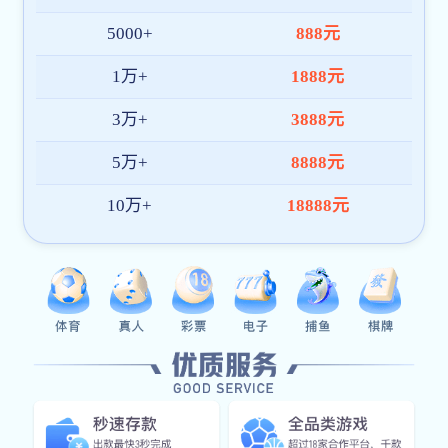
我们将更全面地理解马祖拉对队友共度风雨岁月的感
慨，以及这一切如何赋予他们继续前行的动力。
1、团队合作的重要性
在任何一场比赛中，团队合作都是胜利的重要基石。
马祖拉常常强调，篮球不仅仅是一项个人运动，而是
需要每个球员之间密切配合。在第九次季后赛之旅
中，他们展现了令人赞叹的默契，无论是在进攻还是
防守上，彼此之间都能迅速做出反应。这种默契源于
长期以来共同训练和比赛所积累下来的经验。
同时，良好的团队氛围也为球员们提供了心理支持。
每当遇到困难时，队友们总会相互鼓励，共同面对挑
战。这种相互扶持让他们在关键时刻能够发挥出最佳
状态，尤其是在压力巨大的季后赛阶段，每一分都可