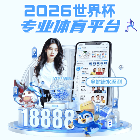
立即注册
必一体育官方网站入口登录入
口
带您畅享全球体育盛事
专业平台，数据精准，
高清直播
覆盖热门体育项
目。
聚焦足球、篮球、电竞等赛事，
每日内容实时更
新
。
极速访问
下载APP