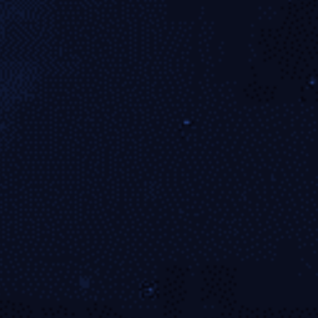
护不仅是底层机制，更是平台
建立安全通道，有效防范多类
我们不仅构建
安全同步，增强访问防护