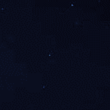
防线，更不断优化每一个安全细节