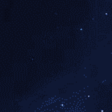
9. 政策更新说明
为保障服务与合规性，本隐私
10. 联系我们
若您在使用过程中对本政策有
邮箱：support@kschaeferlaw
基于必一体育官方网站入口登