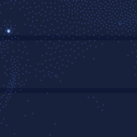
功能服务，我们可能会收集：
像、注册时间、区域偏好等
本、IP 地址、唯一标识符等
习惯、互动偏好等
取的定位信息
完成：
、参与评论、反馈等操作行为
访问日志、设备识别等
如社交平台快捷登录数据