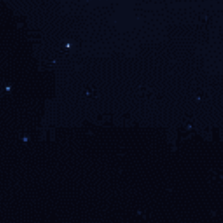
认识 必一体育官方网站入口登录入口
必一体育官方网站入口登录入口官方网站【KY1.AC】官
口、官方网站、网页版、平台、网址、地址、注册、娱
口(中国)官方网站欢迎大家选择真正的官方通道，同时我
第一时间处理各类问题，正规集团平台有保障，欢迎体
天水市秦州区自由路829号
support@kschaeferlaw.com