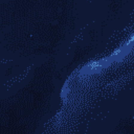
政策将不定期更新。重要内容调整将通过应用弹窗或页面公告告知用
任何疑问、建议或意见，欢迎通过以下方式与我们联系：
.com
分布式性能网格图层
录入口所构建的分布式架构，将关键节点性能以网格图方式集中