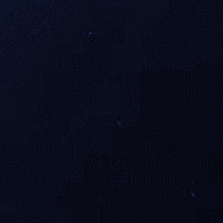
据加密率
存储使用量
00%
65%