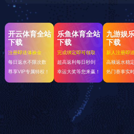
收集的信息将用于以下合法合
向您提供实时赛事数据、赛
优化必一·运动(B-sport
处理用户反馈与技术问题
在获得授权的前提下发送个
5. 第三方共享与委
本应用不会主动将您的个人信
为实现基础功能，与合规的
在法律法规要求下配合监管
因平台整体变更（如并购、
6. 信息存储与保护