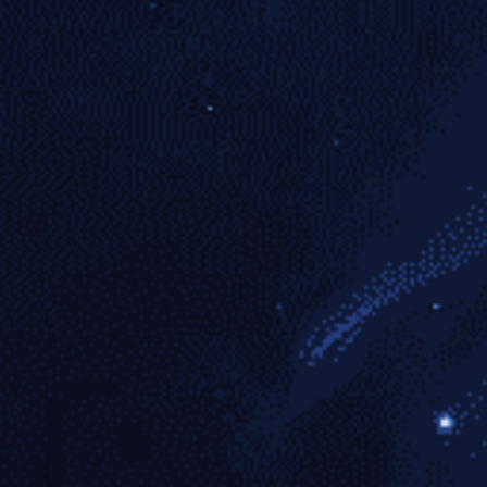
所有信息将安全地存储在中国
数据泄露与滥用。
7. 用户的权利
您有权对所提交的信息进行以
查看、更改或删除已提交的
随时注销您的账号
撤回某些授权权限，如关闭
相关操作可在“设置”页面中完
8. 未成年人保护
本平台主要面向成年用户，未
相关数据。