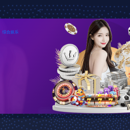
App
关于我们
体育报道
隐私政策
服务应用（以下简称“本应用”）。我们重视每位用户的个人隐私保
口登录入口应用相关服务前，请认真阅读本政策。使用即代表您已理